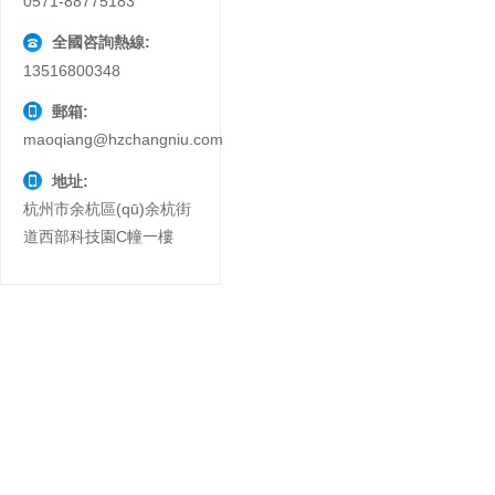
0571-88775183
全國咨詢熱線:
13516800348
郵箱:
maoqiang@hzchangniu.com
地址:
杭州市余杭區(qū)余杭街
道西部科技園C幢一樓