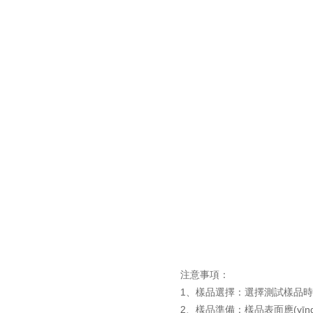
注意事項：
1、樣品選擇：選擇測試樣品時應
2、樣品準備：樣品表面應(yīng)該