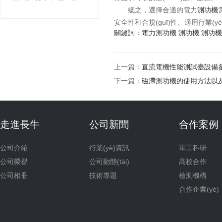
總之，選擇合適的電力
測功機
安全性和合規(guī)性、適用行業(y
關鍵詞：
電力測功機
測功機
測功機
上一篇：
直流電機性能測試臺設備參數
下一篇：
磁滯測功機的使用方法以
走進長牛
公司新聞
合作案例
公司介紹
行業(yè)資訊
軍工科研
公司榮譽
公司動態(tài)
高校合作
公司相冊
技術專題
檢測機構
合作企業(yè)