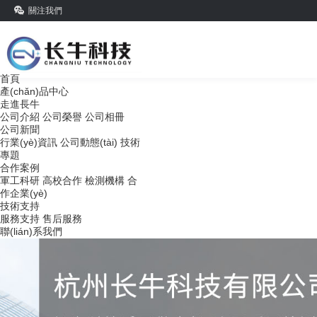
關注我們
首頁
產(chǎn)品中心
走進長牛
公司介紹
公司榮譽
公司相冊
公司新聞
行業(yè)資訊
公司動態(tài)
技術
專題
合作案例
軍工科研
高校合作
檢測機構
合
作企業(yè)
技術支持
服務支持
售后服務
聯(lián)系我們