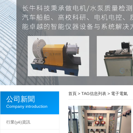
首頁
> TAG信息列表 > 電子電氣
公司新聞
Company introduction
行業(yè)資訊