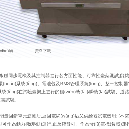
iàn)場
資料下載
型式永磁同步電機及其控制器進行各方面性能、可靠性臺架測試
,
能夠
n)系統(tǒng)、電池包及
BMS
管理系統(tǒng)、整車控制器
統(tǒng)在試驗臺架上進行的穩(wěn)態(tài)
/
瞬態(tài)試驗、道
定義試驗。
能量回饋單元濾波后
,
返回電網(wǎng)后又供給被試電機用
; (
不需
也可作為動力機
(
驅動
)
運行
,
正反轉皆可。作為發(fā)電機
(
負載
)
運