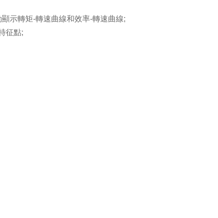
動顯示轉矩
-
轉速曲線和效率
-
轉速曲線
;
特征點
;