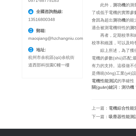
0571-88775183
此外，
測功機
的測量
全國咨詢熱線:
了或低于電機的實際參數(
13516800348
會因為超出
測功機
的能力
適合被測電機特性的
測
郵箱:
再者，定期校準和
maoqiang@hzchangniu.com
校準和維護，可以及時發(
地址:
綜上所述，為了獲
杭州市余杭區(qū)余杭街
電機的參數(shù)匹配;最
道西部科技園C幢一樓
有力的支持。這樣做不僅能
是傳統(tǒng)工業(yè)
電機性能測試
的準確性，
關(guān)鍵詞：
測功機
上一篇：
電機綜合性能測
下一篇：
吸塵器性能測試系